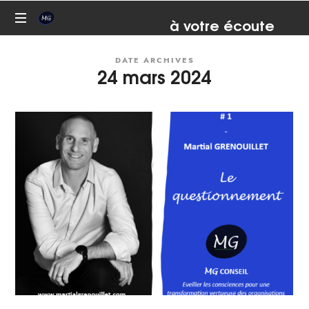
Martial
à votre écoute
07 81 82 93 67
Conseil,
Grenouillet
DATE ARCHIVES
formation,
24 mars 2024
coaching,
médiation