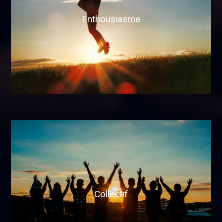
Plaisir
Enthousiasme
Optimisme
Passion
Collectif
ooo
Partage et convivialité
Collectif
Humour et Légèreté
Altruisme