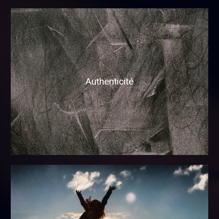
Authenticité
ooo
Sincérité
Authenticité
Simplicité
Enthousiasme
ooo