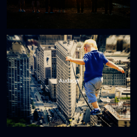
Audace
ooo
Créativité
Audace
Imagination