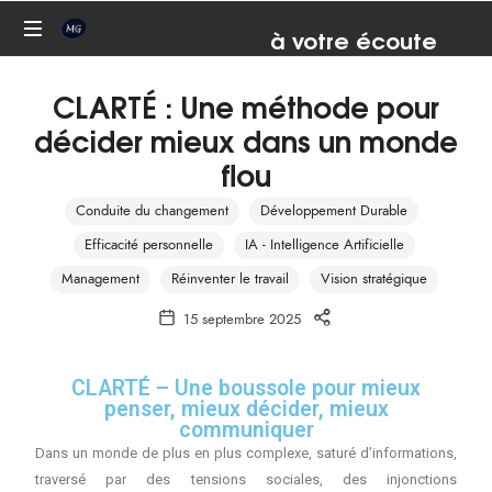
à votre écoute
07 81 82 93 67
Conseil,
CLARTÉ : Une méthode pour
formation,
coaching,
décider mieux dans un monde
médiation
flou
Conduite du changement
Développement Durable
Efficacité personnelle
IA - Intelligence Artificielle
Management
Réinventer le travail
Vision stratégique
15 septembre 2025
CLARTÉ – Une boussole pour mieux
penser, mieux décider, mieux
communiquer
Dans un monde de plus en plus complexe, saturé d’informations,
traversé par des tensions sociales, des injonctions