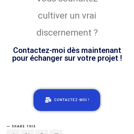
cultiver un vrai
discernement ?
Contactez-moi dès maintenant
pour échanger sur votre projet !
Learn about how them you went down prying the wedding
ring off his cold, dead finger. I don't know what you did, Fry,
but once again, you screwed up!
CONTACTEZ-MOI !
SHARE THIS