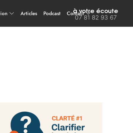
à votre écoute
tion
Articles
Podcast
Contact
07 81 82 93 67