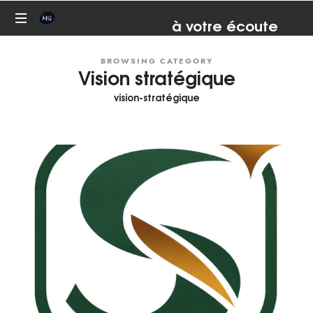
Martial
à votre écoute
07 81 82 93 67
Conseil,
Grenouillet
BROWSING CATEGORY
formation,
Vision stratégique
coaching,
médiation
vision-stratégique